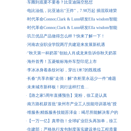
投资1486.4亿元
·车圈到底要不要卷？比亚迪隔空怒怼
·电比油低，比亚迪出“王炸”，7.98万起 插混双雄荣
耀出击
·时代革命Connor,Clark & Lunn研发Ella wisdom智能
投资软件
·时代革命Connor,Clark & Lunn研发Ella wisdom智能
投资软件
·玑兰优品产品做得怎么样？快来了解一下！
·河南农业职业学院两厅共建迎来发展新机遇
·“秋天第一杯奶茶”创始人肖成龙来告诉你秋天奶茶
真正的含义
·海外首秀！五菱银标海外车型印尼上市
·李冰冰身着条纹衬衫，穿出1米7的既视感
·长春“共享衣橱”走俏：解“衣柜里永远少一件”难题
·未来城市新样板！闵行这样打造…
·【路之家5周年直播预告】宠粉，徐工是认真
的！！！
·南方路机获首批“泉州市产业工人技能培训基地”授
牌
·维服务|精炼服务技能苏泽金：竭尽所能解决客户的
问题
·【一万一亿】真带劲！全球矿业巨头再加单，徐工
装载机又火了！
·住建部：严格执行发包制度落实建设单位工程质量