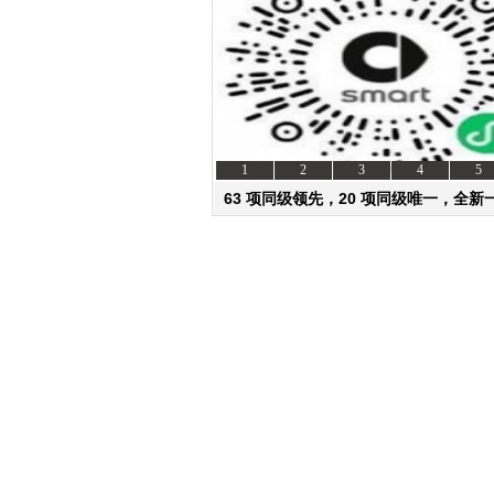
1
2
3
4
5
63 项同级领先，20 项同级唯一，全新一
#1即将
资讯