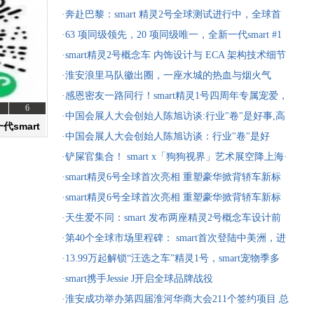
·奔赴巴黎：smart 精灵2号全球测试进行中，全球首
秀在即
·63 项同级领先，20 项同级唯一，全新一代smart #1
即将焕新上市
·smart精灵2号概念车 内饰设计与 ECA 架构技术细节
正式揭晓
·淮安浪里马队徽出圈，一座水城的热血与烟火气
·感恩密友一路同行！smart精灵1号四周年专属宠爱，
6
一口价14.29万元起
·中国会展人大会创始人陈旭访谈:行业"卷"是好事,高
代smart
质量发展要抓两大核心
·中国会展人大会创始人陈旭访谈：行业"卷"是好
选车
购车
事，高质量发展要抓两大核心
·铲屎官集合！ smart x「狗狗视界」艺术展空降上海·
前滩太古里
·smart精灵6号全球首次亮相 重塑豪华掀背轿车新标
杆
·smart精灵6号全球首次亮相 重塑豪华掀背轿车新标
杆
·天生爱不同：smart 发布两座精灵2号概念车设计前
瞻 精灵6号将迎来全球首秀
·第40个全球市场里程碑： smart首次登陆中美洲，进
入哥斯达黎加市场
·13.99万起解锁“汪选之车”精灵1号，smart宠物季多
重礼遇，助你轻松与宠同行
·smart携手Jessie J开启全球品牌战役
·淮安成功举办第四届淮河华商大会211个签约项目 总