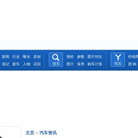
新闻
行业
曝光
原创
报价
参数
图片对比
经销
游记
新车
人物
召回
图片
保养
购车计算
团 购
主页
汽车资讯
>