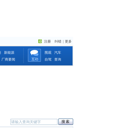
注册
纠错
|
更多
商
新能源
围观
汽车
厂商要闻
自驾
查询