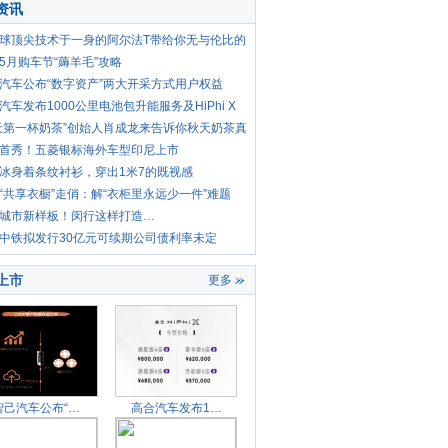
资讯
球顶尖技术于一身的阿尔法T带给你无与伦比的
5月购车节“薅羊毛”攻略
汽车公布“数字资产”两大开采方式用户权益
汽车发布1000公里电池包升能服务及HiPhi X
型
天第一杯奶茶”创始人肖成龙来告诉你秋天奶茶真
首秀！五菱银标海外车型印尼上市
冰身着条纹衬衫，穿出1米7的既视感
“共享衣橱”走俏：解“衣柜里永远少一件”难题
保养
城市新样板！闵行这样打造…
中铁拟发行30亿元可续期公司债利率未定
上市
更多
智己汽车公布“数字资产
高合汽车发布1000公里电