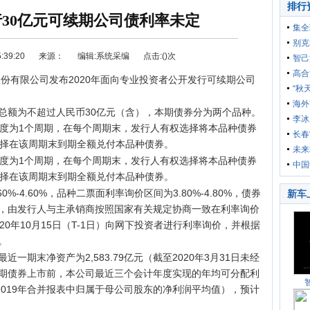
排行
30亿元可续期公司债利率未定
集全
驾乘
别克
39:20
来源：
编辑:系统采编
点击:(
)次
智己
高合
股份有限公司发布2020年面向专业投资者公开发行可续期公司
四车
“秋
正
海外
总额为不超过人民币30亿元（含），本期债券分为两个品种。
李冰
年度为1个周期，在每个周期末，发行人有权选择将本品种债券
长春
选择在该周期末到期全额兑付本品种债券。
选车
购车
未来
年度为1个周期，在每个周期末，发行人有权选择将本品种债券
中国
选择在该周期末到期全额兑付本品种债券。
-4.60%，品种二票面利率询价区间为3.80%-4.80%，债券
新车
，由发行人与主承销商按照国家有关规定协商一致在利率询价
0年10月15日（T-1日）向网下投资者进行利率询价，并根据
。
一期末净资产为2,583.79亿元（截至2020年3月31日未经
期债券上市前，本公司最近三个会计年度实现的年均可分配利
8年及2019年合并报表中归属于母公司股东的净利润平均值），预计