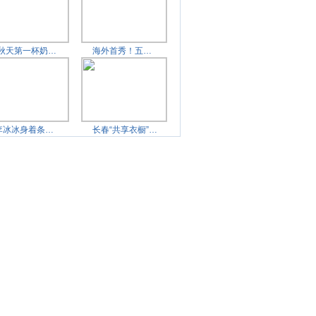
“秋天第一杯奶茶”创始
海外首秀！五菱银标海外
李冰冰身着条纹衬衫，穿
长春“共享衣橱”走俏：