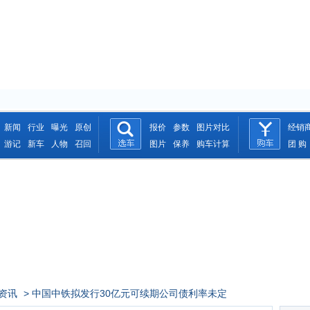
新闻
行业
曝光
原创
报价
参数
图片对比
经销
游记
新车
人物
召回
图片
保养
购车计算
团 购
资讯
> 中国中铁拟发行30亿元可续期公司债利率未定